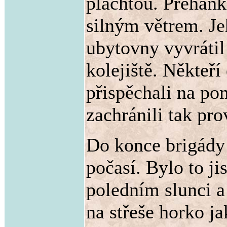
plachtou. Přeháňk
silným větrem. J
ubytovny vyvrátil
kolejiště. Někteř
přispěchali na po
zachránili tak pro
Do konce brigády 
počasí. Bylo to ji
poledním slunci a
na střeše horko ja