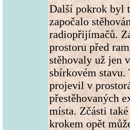
Další pokrok byl 
započalo stěhování
radiopřijímačů. Z
prostoru před ram
stěhovaly už jen 
sbírkovém stavu. 
projevil v prosto
přestěhovaných ex
místa. Zčásti také
krokem opět může