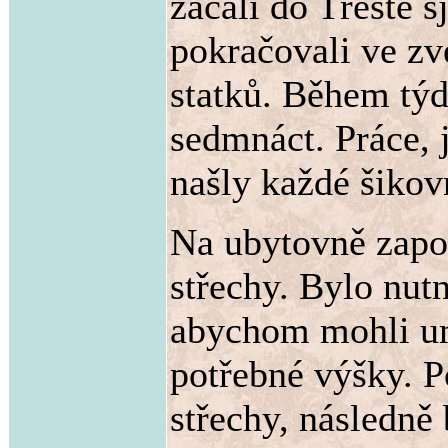
začali do Třeště s
pokračovali ve z
statků. Během týd
sedmnáct. Práce, 
našly každé šikov
Na ubytovně zapo
střechy. Bylo nut
abychom mohli um
potřebné výšky. P
střechy, následně