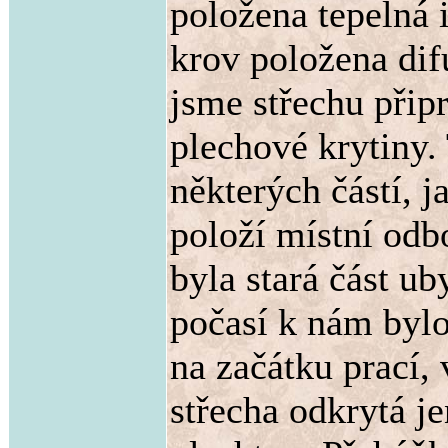
položena tepelná 
krov položena difu
jsme střechu přip
plechové krytiny.
některých částí, 
položí místní odb
byla stará část ub
počasí k nám bylo
na začátku prací,
střecha odkrytá je