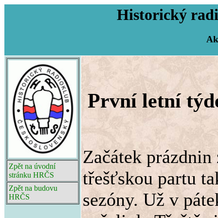
Historický rad
Ak
První letní týd
Začátek prázdnin 
Zpět na úvodní
třešťskou partu ta
stránku HRČS
Zpět na budovu
sezóny. Už v páte
HRČS