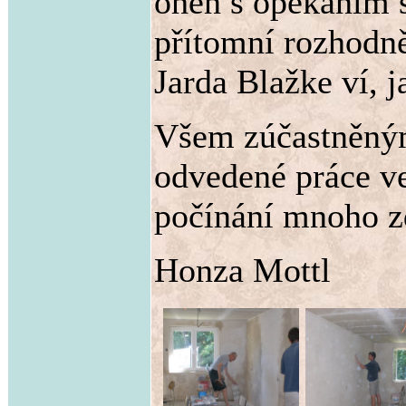
oheň s opékáním 
přítomní rozhodně
Jarda Blažke ví, j
Všem zúčastněným
odvedené práce ve
počínání mnoho zd
Honza Mottl