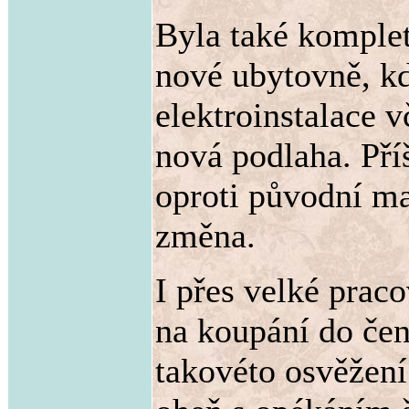
Byla také komplet
nové ubytovně, k
elektroinstalace v
nová podlaha. Příš
oproti původní ma
změna.
I přes velké praco
na koupání do če
takovéto osvěžení